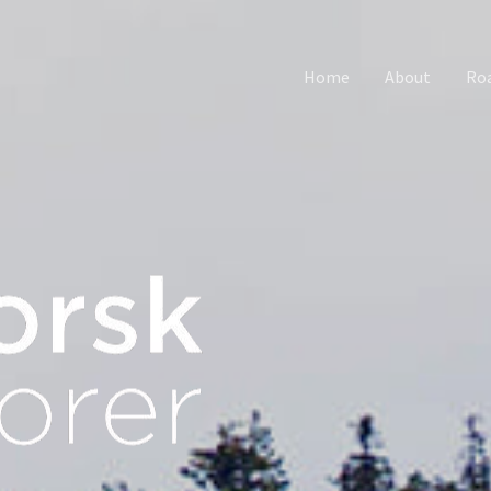
Home
About
Roa