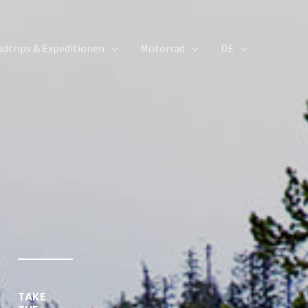
dtrips & Expeditionen
Motorrad
DE
TAKE