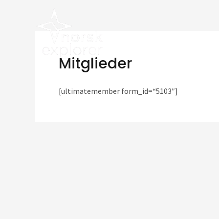
Zum
Inhalt
springen
Mitglieder
[ultimatemember form_id=“5103″]