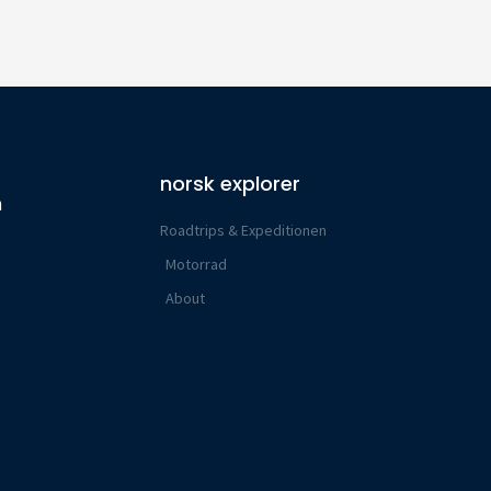
norsk explorer
n
Roadtrips & Expeditionen
Motorrad
About
n