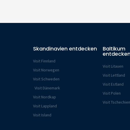
Skandinavien entdecken
Baltikum
entdecke
Visit Finnland
Visit Litauen
Visit Norwegen
Visit Lettland
Visit Schweden
Visit Estland
Visit Dänemark
Visit Polen
Visit Nordkap
Visit Tschechie
Visit Lappland
Visit Island