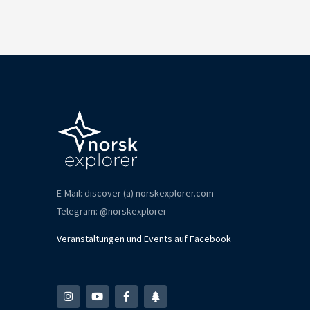
E-Mail: discover (a) norskexplorer.com
Telegram: @norskexplorer
Veranstaltungen und Events auf Facebook
I
Y
F
T
n
o
a
r
s
u
c
e
t
t
e
e